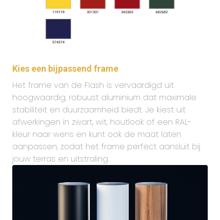
Kies een bijpassend frame
Het frame van de Flash is vervaardigd uit
hoogwaardig, robuust aluminium dat maximale
stabiliteit en duurzaamheid biedt. Je kiest uit
afwerkingen in zwart, wit, houtlook of een RAL-
kleur naar wens en kunt ook de maat laten
aanpassen, zodat het frame perfect aansluit bij
jouw terras en uitstraling.