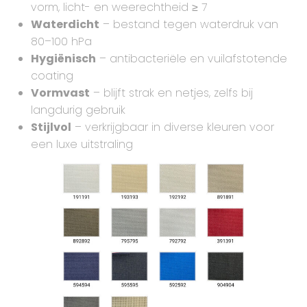
vorm, licht- en weerechtheid ≥ 7
Waterdicht
– bestand tegen waterdruk van
80–100 hPa
Hygiënisch
– antibacteriële en vuilafstotende
coating
Vormvast
– blijft strak en netjes, zelfs bij
langdurig gebruik
Stijlvol
– verkrijgbaar in diverse kleuren voor
een luxe uitstraling