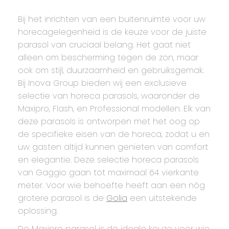
Bij het inrichten van een buitenruimte voor uw
horecagelegenheid is de keuze voor de juiste
parasol van cruciaal belang. Het gaat niet
alleen om bescherming tegen de zon, maar
ook om stijl, duurzaamheid en gebruiksgemak.
Bij Inova Group bieden wij een exclusieve
selectie van horeca parasols, waaronder de
Maxipro, Flash, en Professional modellen. Elk van
deze parasols is ontworpen met het oog op
de specifieke eisen van de horeca, zodat u en
uw gasten altijd kunnen genieten van comfort
en elegantie. Deze selectie horeca parasols
van Gaggio gaan tot maximaal 64 vierkante
meter. Voor wie behoefte heeft aan een nóg
grotere parasol is de
Golia
een uitstekende
oplossing.
De Maxipro parasol is de ideale keuze voor wie