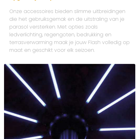
Onze accessoires bieden slimme uitbreidingen
die het gebruiksgemak en de uitstraling van je
parasol versterken. Met opties zoals
ledverlichting, regengoten, bedrukking en
terrasverwarming maak je jouw Flash volledig op
maat en geschikt voor elk seizoen.