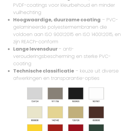
PVDF-coatings voor kleurbehoud en minder
vuilhechting
Hoogwaardige, duurzame coating
– PVC-
gelamineerde polyestermembranen die
voldoen aan ISO 9001:2015 en ISO 14001:2015, en
zijn REACh-conform
Lange levensduur
– anti-
verouderingsbescherming en sterke PVC-
coating
Technische classificatie
– keuze uit diverse
afwerkingen en transparantie-opties