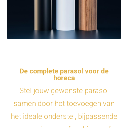
De complete parasol voor de
horeca
Stel jouw gewenste parasol
samen door het toevoegen van
het ideale onderstel, bijpassende